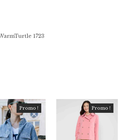
 WarmTurtle 1723
Promo !
Promo !