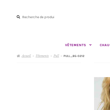
Aller
Aller
à
au
Recherche
la
contenu
Recherche
navigation
pour :
VÊTEMENTS
CHAU
Accueil
Vêtements
Pull
PULL_BG-0212