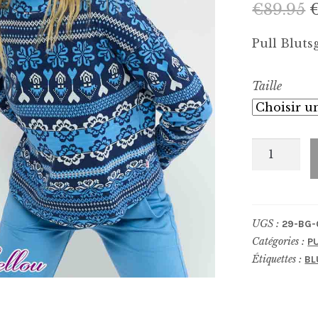
€
89.95
Pull Bluts
i
Taille
é
€
quantité
de
Pull_BG-
0212
UGS :
29-BG-
Catégories :
P
Étiquettes :
BL