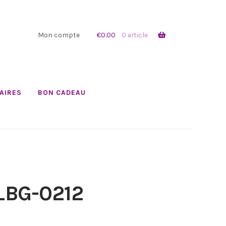
Mon compte
€
0.00
0 article
AIRES
BON CADEAU
_BG-0212