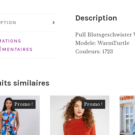
Description
IPTION
Pull Blutsgeschwister
MATIONS
Modele: WarmTurtle
ÉMENTAIRES
Couleurs: 1723
its similaires
Promo !
Promo !