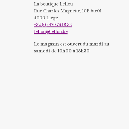
page
page
La boutique Lellou
du
du
Rue Charles Magnette, 10E bte01
4000 Liège
produit
produit
+32 (0) 479.75.18.34
lellou@lellou.be
Le
magasin
est
ouvert
du
mardi au
samedi
de
10h00 à 18h30