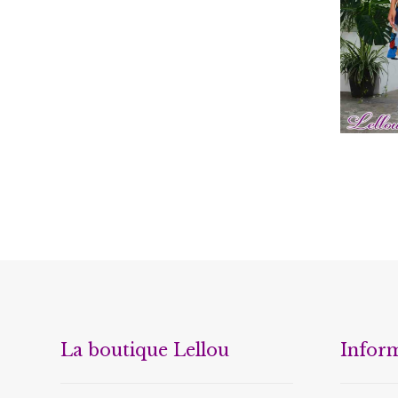
€
1
La boutique Lellou
Infor