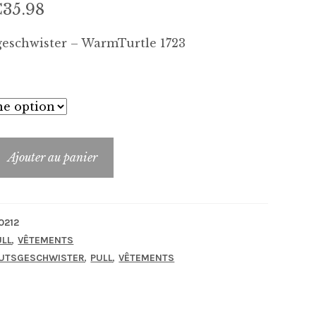
Le
Le
€
35.98
prix
prix
geschwister – WarmTurtle 1723
nitial
actuel
tait :
est :
89.95.
€35.98.
Ajouter au panier
0212
,
ULL
VÊTEMENTS
,
,
UTSGESCHWISTER
PULL
VÊTEMENTS