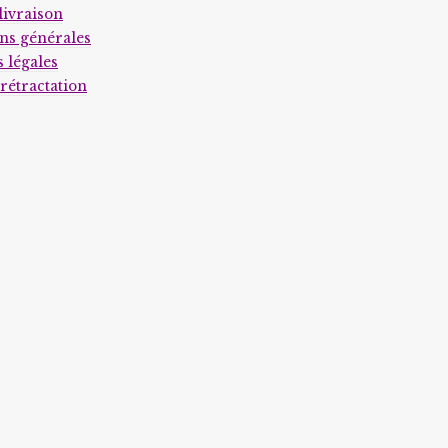
page
page
livraison
du
du
ns générales
 légales
produit
produit
 rétractation