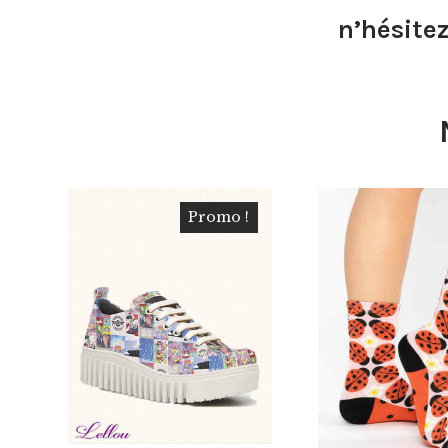
n’hésite
Promo !
€
125.00
€
62.50