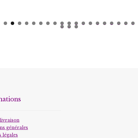
0
1
2
3
4
5
6
7
8
9
0
2
3
4
mations
livraison
ns générales
 légales