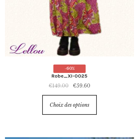
-60%
Robe_XI-0025
Le
Le
€
149.00
€
59.60
prix
prix
Ce
initial
actuel
Choix des options
produit
était :
est :
a
€149.00.
€59.60.
plusieurs
variations.