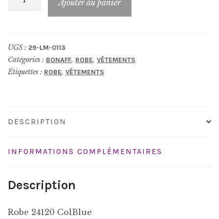
Ajouter au panier
de
Robe_LM-
0113
UGS :
29-LM-0113
Catégories :
,
,
BONAFF
ROBE
VÊTEMENTS
Étiquettes :
,
ROBE
VÊTEMENTS
DESCRIPTION
INFORMATIONS COMPLÉMENTAIRES
Description
Robe 24120 ColBlue