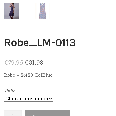
Robe_LM-0113
Le
Le
€
79.95
€
31.98
prix
prix
Robe – 24120 ColBlue
initial
actuel
Taille
était :
est :
€79.95.
€31.98.
quantité