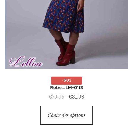
-60%
Robe_LM-0113
Le
Le
€
79.95
€
31.98
prix
prix
Ce
initial
actuel
Choix des options
produit
était :
est :
a
€79.95.
€31.98.