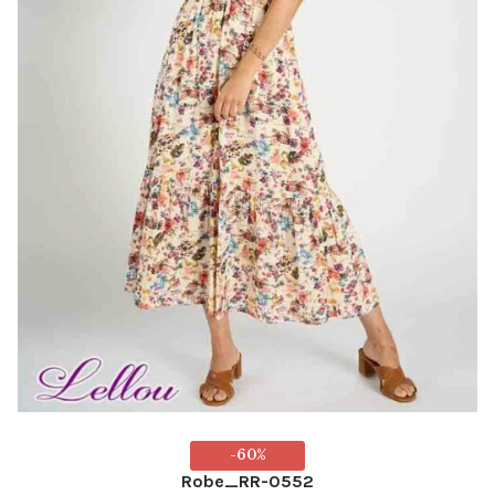
du
produit
-60%
Robe_RR-0552