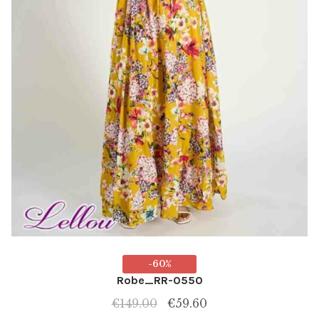
produit
-60%
Robe_RR-0550
Le
Le
€
149.00
€
59.60