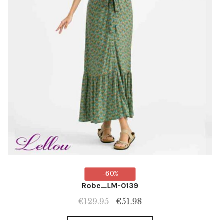
page
du
produit
-60%
Robe_LM-0139
Le
Le
€
129.95
€
51.98
prix
prix