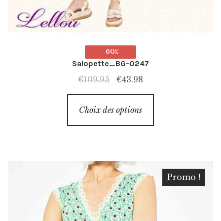
-60%
Salopette_BG-0247
Le
Le
€
109.95
€
43.98
prix
prix
Ce
initial
actuel
Choix des options
produit
était :
est :
a
€109.95.
€43.98.
plusieurs
variations.
Les
Promo !
options
peuvent
être