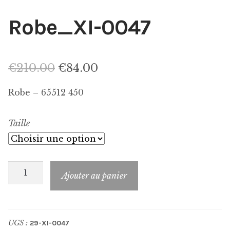
Robe_XI-0047
Le
Le
€
210.00
€
84.00
prix
prix
Robe – 65512 450
initial
actuel
Taille
était :
est :
€210.00.
€84.00.
quantité
Ajouter au panier
de
Robe_XI-
0047
UGS :
29-XI-0047