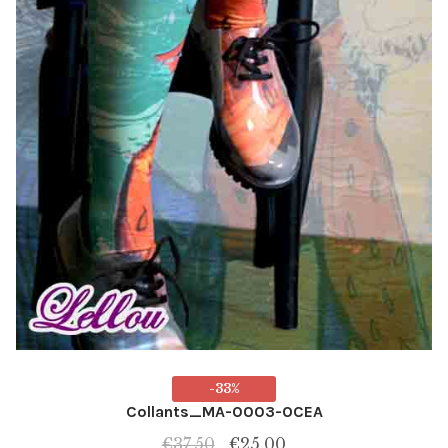
-33%
Collants_MA-0003-OCEA
Le
Le
€
37.50
€
25.00