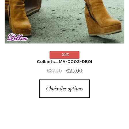
-33%
Collants_MA-0003-DBOI
Le
Le
€
37.50
€
25.00
prix
prix
Ce
initial
actuel
Choix des options
produit
était :
est :
a
€37.50.
€25.00.
plusieurs
variations.
Les