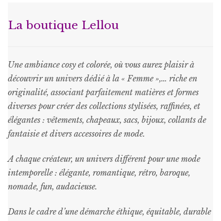
options
peuvent
La boutique Lellou
être
choisies
sur
Une ambiance cosy et colorée, où vous aurez plaisir à
la
découvrir un univers dédié à la « Femme »,… riche en
page
originalité, associant parfaitement matières et formes
du
diverses pour créer des collections stylisées, raffinées, et
produit
élégantes : vêtements, chapeaux, sacs, bijoux, collants de
fantaisie et divers accessoires de mode.
A chaque créateur, un univers différent pour une mode
intemporelle : élégante, romantique, rétro, baroque,
nomade, fun, audacieuse.
Dans le cadre d’une démarche éthique, équitable, durable