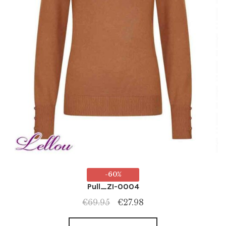
page
du
produit
-60%
Pull_ZI-0004
Le
Le
€
69.95
€
27.98
prix
prix
Ce