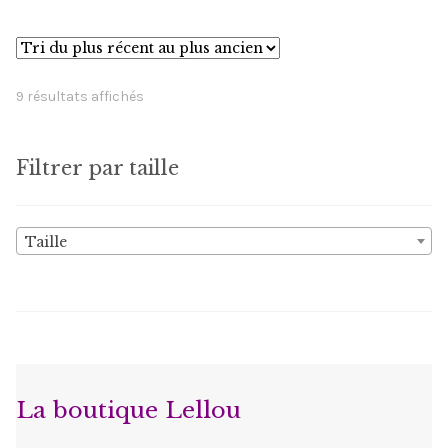
variations.
Les
options
Trié
9 résultats affichés
peuvent
du
être
plus
choisies
Filtrer par taille
récent
sur
au
la
plus
Taille
ancien
page
du
produit
La boutique Lellou