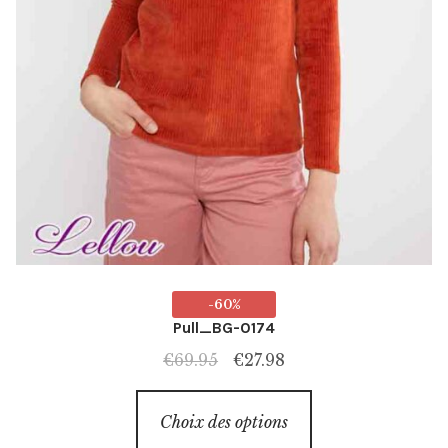
-60%
Pull_BG-0174
Le
Le
€
69.95
€
27.98
prix
prix
Ce
initial
actuel
Choix des options
produit
était :
est :