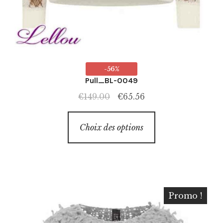
-56%
Pull_BL-0049
Le
Le
€
149.00
€
65.56
prix
prix
Ce
initial
actuel
Choix des options
produit
était :
est :
a
€149.00.
€65.56.
plusieurs
variations.
Les
Promo !
options
peuvent