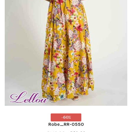
du
produit
-60%
Robe_RR-0550