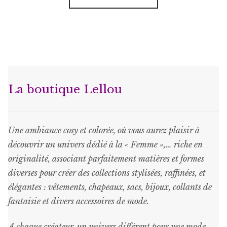
était :
est :
a
€109.00.
€43.60.
plusieurs
variations.
Les
options
peuvent
La boutique Lellou
être
choisies
sur
Une ambiance cosy et colorée, où vous aurez plaisir à
la
découvrir un univers dédié à la « Femme »,… riche en
page
originalité, associant parfaitement matières et formes
du
diverses pour créer des collections stylisées, raffinées, et
produit
élégantes : vêtements, chapeaux, sacs, bijoux, collants de
fantaisie et divers accessoires de mode.
A chaque créateur, un univers différent pour une mode