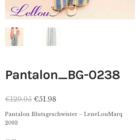
Pantalon_BG-0238
Le
Le
€
129.95
€
51.98
prix
prix
Pantalon Blutsgeschwister – LeneLouMarq
initial
actuel
2093
était :
est :