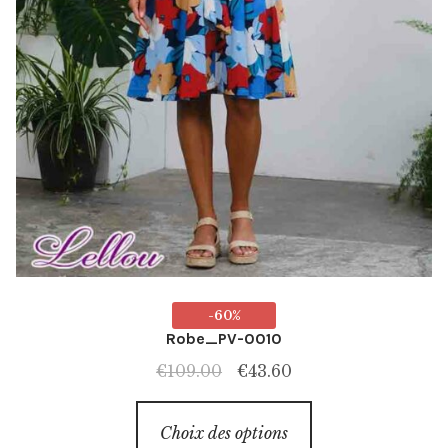
-60%
Robe_PV-0010
Le
Le
€
109.00
€
43.60
prix
prix
Ce
initial
actuel
Choix des options
produit