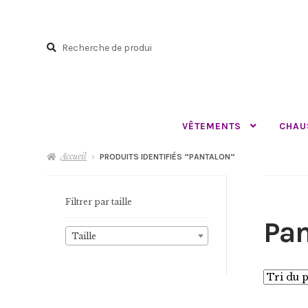
Aller
Aller
à
au
Recherche
la
contenu
Recherche
navigation
pour :
VÊTEMENTS
CHAU
Accueil
PRODUITS IDENTIFIÉS “PANTALON”
Filtrer par taille
Pan
Taille