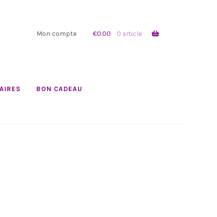
Mon compte
€
0.00
0 article
AIRES
BON CADEAU