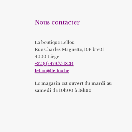
options
options
peuvent
peuvent
être
être
Nous contacter
choisies
choisies
sur
sur
la
la
La boutique Lellou
page
page
Rue Charles Magnette, 10E bte01
du
du
4000 Liège
produit
produit
+32 (0) 479.75.18.34
lellou@lellou.be
Le
magasin
est
ouvert
du
mardi au
samedi
de
10h00 à 18h30