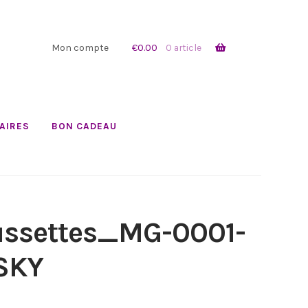
Mon compte
€
0.00
0 article
AIRES
BON CADEAU
ssettes_MG-0001-
SKY