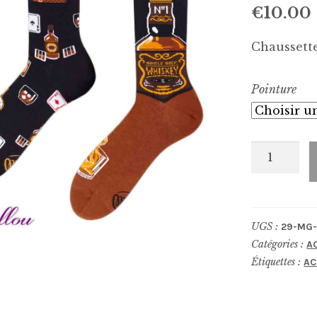
€
10.00
Chaussette
Pointure
quantité
de
Chaussett
0001-
UGS :
29-MG-
WHISKY
Catégories :
A
Étiquettes :
AC