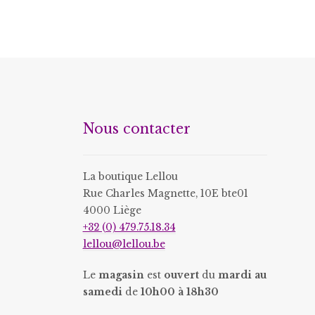
a
peuvent
plusieurs
être
variations.
choisies
Les
sur
options
la
peuvent
page
être
du
choisies
Nous contacter
produit
sur
la
page
La boutique Lellou
du
Rue Charles Magnette, 10E bte01
4000 Liège
produit
+32 (0) 479.75.18.34
lellou@lellou.be
Le
magasin
est
ouvert
du
mardi au
samedi
de
10h00 à 18h30