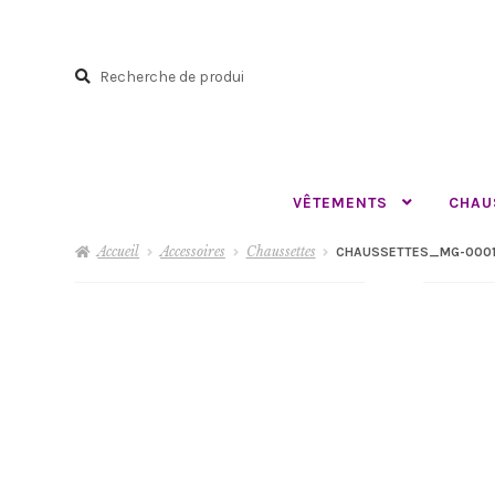
Aller
Aller
à
au
Recherche
la
contenu
Recherche
navigation
pour :
VÊTEMENTS
CHAU
Accueil
Accessoires
Chaussettes
CHAUSSETTES_MG-0001