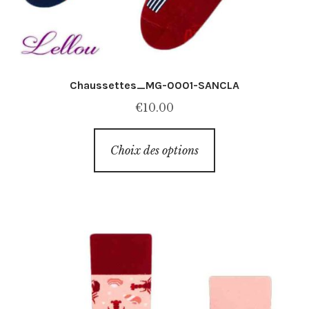
Chaussettes_MG-0001-SANCLA
€
10.00
Ce
Choix des options
produit
a
plusieurs
variations.
Les
options
peuvent
être