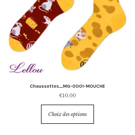
Chaussettes_MG-0001-MOUCHE
€
10.00
Ce
Choix des options
produit
a
plusieurs