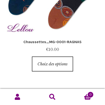
Chaussettes_MG-0001-RAGNAS
€
10.00
Ce
Choix des options
produit
a
plusieurs
variations.
Les
0
options
Recherche
Recherche