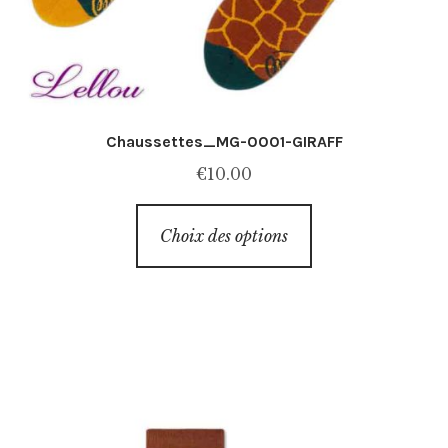
Chaussettes_MG-0001-GIRAFF
€
10.00
Ce
Choix des options
produit
a
plusieurs
variations.
Les
options
peuvent
être