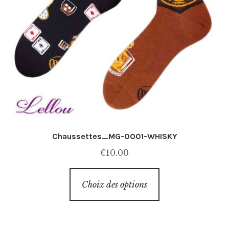
Chaussettes_MG-0001-WHISKY
€
10.00
Ce
Choix des options
produit
a
plusieurs