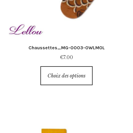
Chaussettes_MG-0003-OWLMOL
€
7.00
Ce
Choix des options
produit
a
plusieurs
variations.
Les
options
peuvent