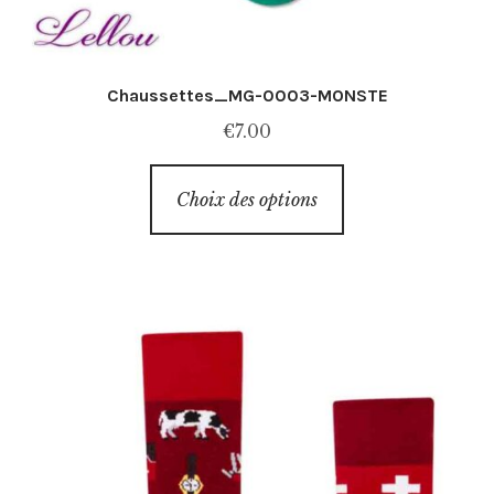
Chaussettes_MG-0003-MONSTE
€
7.00
Ce
Choix des options
produit
a
plusieurs
variations.
Les
options
peuvent
être
choisies
sur