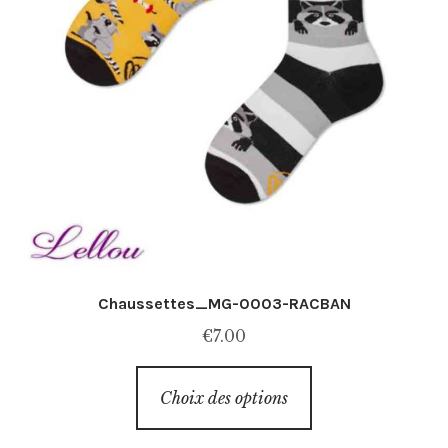
produit
Chaussettes_MG-0003-RACBAN
€
7.00
Ce
Choix des options
produit
a