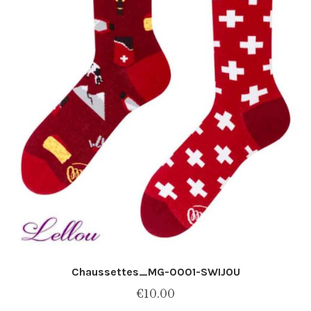
la
page
du
produit
Chaussettes_MG-0001-SWIJOU
€
10.00