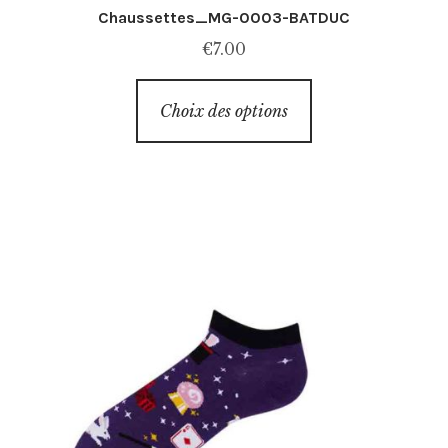
Chaussettes_MG-0003-BATDUC
€
7.00
Ce
Choix des options
produit
a
plusieurs
variations.
Les
options
peuvent
être
choisies
sur
la
page