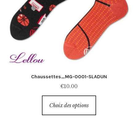
Chaussettes_MG-0001-SLADUN
€
10.00
Ce
Choix des options
produit
a
plusieurs
variations.