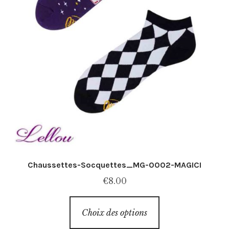
du
produit
Chaussettes-Socquettes_MG-0002-MAGICI
€
8.00
Ce
Choix des options
produit