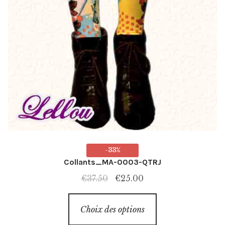
-33%
Collants_MA-0003-QTRJ
Le
Le
€
37.50
€
25.00
prix
prix
Ce
initial
actuel
Choix des options
produit
était :
est :