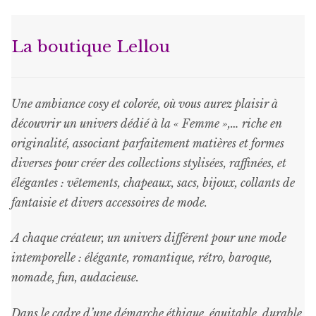
options
peuvent
La boutique Lellou
être
choisies
sur
Une ambiance cosy et colorée, où vous aurez plaisir à
la
découvrir un univers dédié à la « Femme »,… riche en
page
originalité, associant parfaitement matières et formes
du
diverses pour créer des collections stylisées, raffinées, et
produit
élégantes : vêtements, chapeaux, sacs, bijoux, collants de
fantaisie et divers accessoires de mode.
A chaque créateur, un univers différent pour une mode
intemporelle : élégante, romantique, rétro, baroque,
nomade, fun, audacieuse.
Dans le cadre d’une démarche éthique, équitable, durable