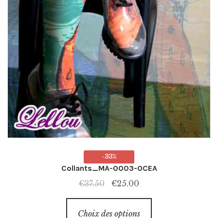
-33%
Collants_MA-0003-OCEA
Le
Le
€
37.50
€
25.00
prix
prix
Ce
initial
actuel
Choix des options