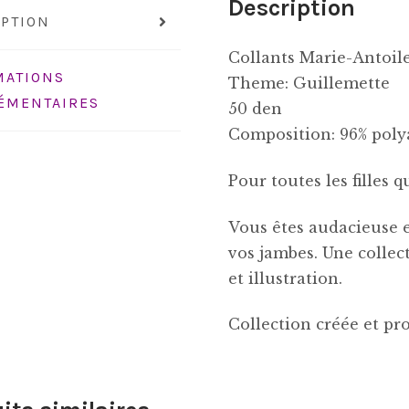
Description
IPTION
Collants Marie-Antoil
MATIONS
Theme: Guillemette
ÉMENTAIRES
50 den
Composition: 96% poly
Pour toutes les filles q
Vous êtes audacieuse et
vos jambes. Une collect
et illustration.
Collection créée et pr