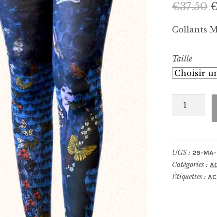
€
37.50
p
Collants M
i
Taille
é
€
quantité
de
Collants_
0003-
UGS :
29-MA-
GUIL
Catégories :
A
Étiquettes :
AC