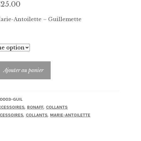
Le
Le
€
25.00
rix
prix
arie-Antoilette – Guillemette
nitial
actuel
tait :
est :
37.50.
€25.00.
Ajouter au panier
MA-
0003-GUIL
,
,
CCESSOIRES
BONAFF
COLLANTS
,
,
CESSOIRES
COLLANTS
MARIE-ANTOILETTE