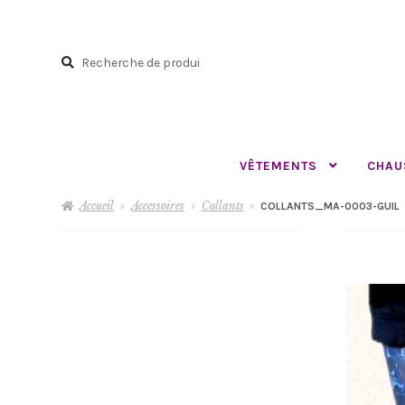
Aller
Aller
à
au
Recherche
la
contenu
Recherche
navigation
pour :
VÊTEMENTS
CHAU
Accueil
Accessoires
Collants
COLLANTS_MA-0003-GUIL