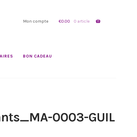
Mon compte
€
0.00
0 article
AIRES
BON CADEAU
ants_MA-0003-GUIL