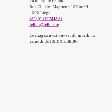
La boutique Lellou
Rue Charles Magnette, 10E bte01
4000 Liège
+32 (0) 479.75.18.34
lellou@lellou.be
Le
magasin
est
ouvert
du
mardi au
samedi
de
10h00 à 18h30