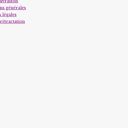
page
livraison
du
ns générales
 légales
produit
 rétractation