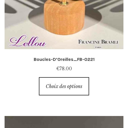
Boucles-D’Oreilles_FB-0221
€
78.00
Ce
Choix des options
produit
a
plusieurs
variations.
Les