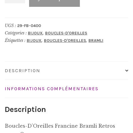
de
Boucles-
D'Oreilles_FB-
UGS :
29-FB-0400
0400
Catégories :
,
BIJOUX
BOUCLES-D'OREILLES
Étiquettes :
,
,
BIJOUX
BOUCLES-D'OREILLES
BRAMLI
DESCRIPTION
INFORMATIONS COMPLÉMENTAIRES
Description
Boucles-D’Oreilles Francine Bramli Retros