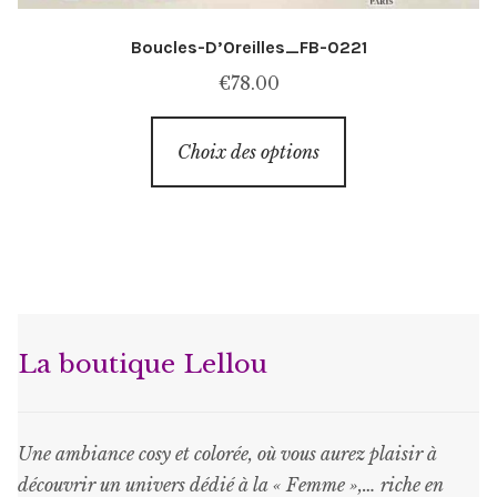
Boucles-D’Oreilles_FB-0221
€
78.00
Ce
Choix des options
produit
a
plusieurs
variations.
Les
options
peuvent
La boutique Lellou
être
choisies
sur
Une ambiance cosy et colorée, où vous aurez plaisir à
la
découvrir un univers dédié à la « Femme »,… riche en