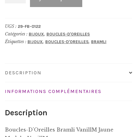
de
Boucles-
D'Oreilles_FB-
UGS :
29-FB-0122
0122
Catégories :
,
BIJOUX
BOUCLES-D'OREILLES
Étiquettes :
,
,
BIJOUX
BOUCLES-D'OREILLES
BRAMLI
DESCRIPTION
INFORMATIONS COMPLÉMENTAIRES
Description
Boucles-D’Oreilles Bramli VanillM Jaune