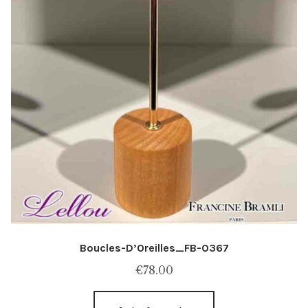
produit
Boucles-D’Oreilles_FB-0367
€
78.00
Ce