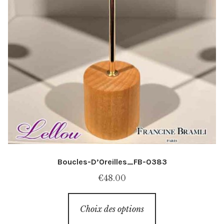
Boucles-D’Oreilles_FB-0383
€
48.00
Ce
Choix des options
produit