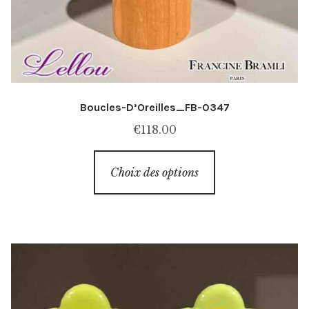
Boucles-D’Oreilles_FB-0347
€
118.00
Ce
Choix des options
produit
a
plusieurs
variations.
Les
options
peuvent