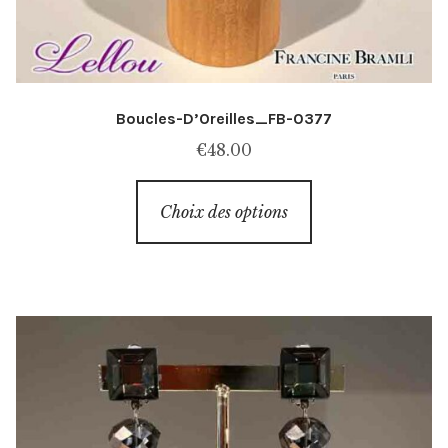
Boucles-D’Oreilles_FB-0377
€
48.00
Ce
Choix des options
produit
a
plusieurs
variations.
Les
options
peuvent
être
choisies