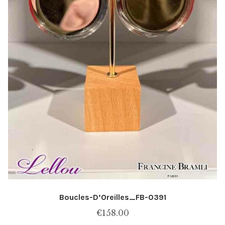
du
produit
Boucles-D’Oreilles_FB-0391
€
158.00