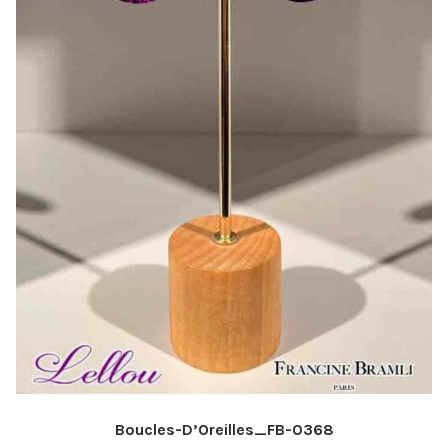
page
du
produit
Boucles-D’Oreilles_FB-0368