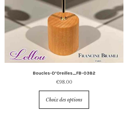
Boucles-D’Oreilles_FB-0382
€
98.00
Ce
Choix des options
produit
a
plusieurs
variations.