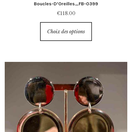
Boucles-D’Oreilles_FB-0399
€
118.00
Ce
Choix des options
produit
a
plusieurs
variations.
Les
options
peuvent
être
choisies
sur
la
page