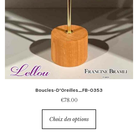
Boucles-D’Oreilles_FB-0353
€
78.00
Ce
Choix des options
produit
a