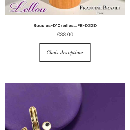
Boucles-D’Oreilles_FB-0330
€
88.00
Ce
Choix des options
produit
a
plusieurs
variations.
Les
options
peuvent
être
choisies
sur