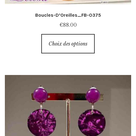
Boucles-D’Oreilles_FB-0375
€
88.00
Ce
Choix des options
produit
a
plusieurs
variations.
Les
options
peuvent
être
choisies
sur
la