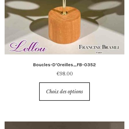
Boucles-D’Oreilles_FB-0352
€
98.00
Ce
Choix des options
produit
a
plusieurs
variations.
Les