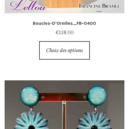
Boucles-D’Oreilles_FB-0400
€
118.00
Ce
Choix des options
produit
a
plusieurs
variations.
Les
options
peuvent
être
choisies
sur