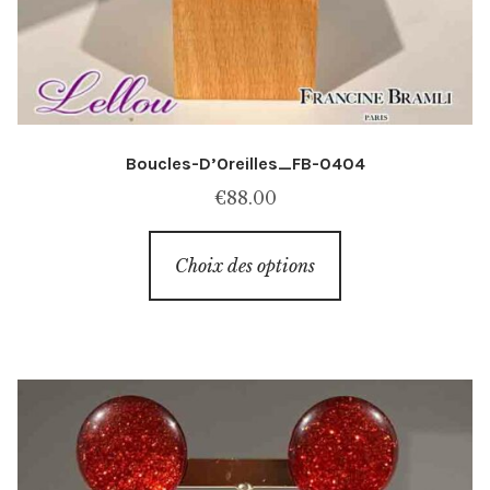
Boucles-D’Oreilles_FB-0404
€
88.00
Ce
Choix des options
produit
a
plusieurs
variations.
Les
options
peuvent