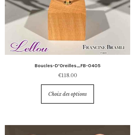
Boucles-D’Oreilles_FB-0405
€
118.00
Ce
Choix des options
produit
a
plusieurs
variations.
Les