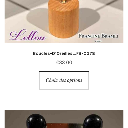
Boucles-D’Oreilles_FB-0378
€
88.00
Ce
Choix des options
produit
a
plusieurs
variations.
Les
options