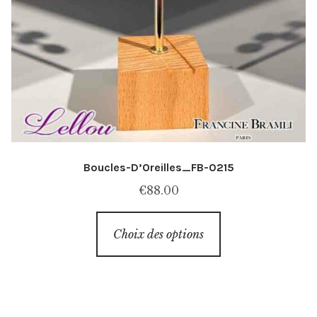
Boucles-D’Oreilles_FB-0215
€
88.00
Ce
Choix des options
produit
a
plusieurs
variations.