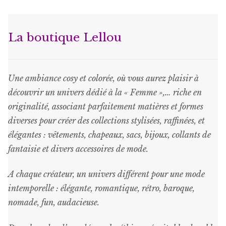
Les
options
peuvent
La boutique Lellou
être
choisies
sur
Une ambiance cosy et colorée, où vous aurez plaisir à
la
découvrir un univers dédié à la « Femme »,… riche en
page
originalité, associant parfaitement matières et formes
du
diverses pour créer des collections stylisées, raffinées, et
produit
élégantes : vêtements, chapeaux, sacs, bijoux, collants de
fantaisie et divers accessoires de mode.
A chaque créateur, un univers différent pour une mode
intemporelle : élégante, romantique, rétro, baroque,
nomade, fun, audacieuse.