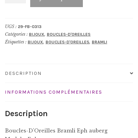
de
Boucles-
D'Oreilles_FB-
UGS :
29-FB-0313
0313
Catégories :
,
BIJOUX
BOUCLES-D'OREILLES
Étiquettes :
,
,
BIJOUX
BOUCLES-D'OREILLES
BRAMLI
DESCRIPTION
INFORMATIONS COMPLÉMENTAIRES
Description
Boucles-D’Oreilles Bramli Eph auberg