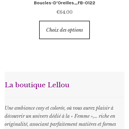
Boucles-D’Oreilles_FB-0122
€
64.00
Ce
Choix des options
produit
a
plusieurs
variations.
Les
options
peuvent
La boutique Lellou
être
choisies
sur
Une ambiance cosy et colorée, où vous aurez plaisir à
la
découvrir un univers dédié à la « Femme »,… riche en
page
originalité, associant parfaitement matières et formes