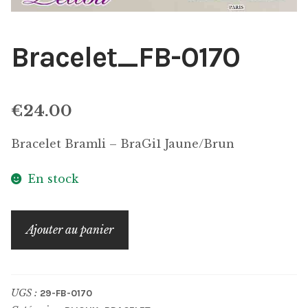
Bracelet_FB-0170
€
24.00
Bracelet Bramli – BraGi1 Jaune/Brun
En stock
quantité
Ajouter au panier
de
Bracelet_FB-
0170
UGS :
29-FB-0170