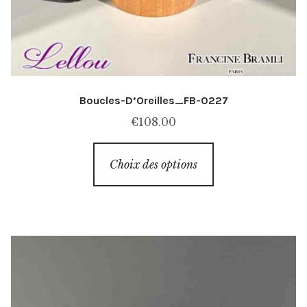
Boucles-D’Oreilles_FB-0227
€
108.00
Ce
Choix des options
produit
a
plusieurs
variations.
Les
options
peuvent
être