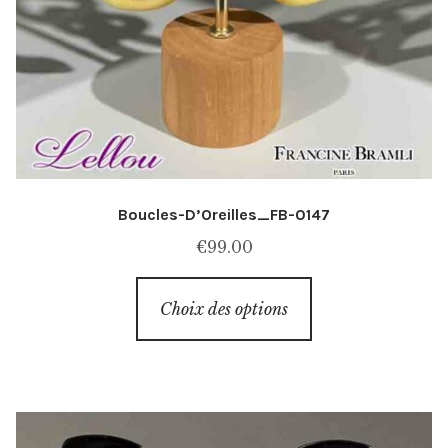
Boucles-D’Oreilles_FB-0147
€
99.00
Ce
Choix des options
produit
a
plusieurs
variations.
Les