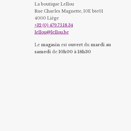
La boutique Lellou
Rue Charles Magnette, 10E bte01
4000 Liège
+32 (0) 479.75.18.34
lellou@lellou.be
Le
magasin
est
ouvert
du
mardi au
samedi
de
10h00 à 18h30