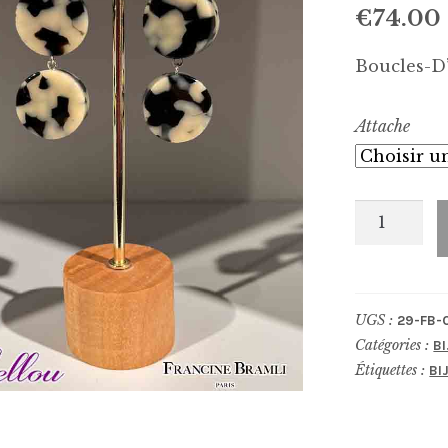
€
74.00
Boucles-D’
Attache
quantité
de
Boucles-
D'Oreilles
UGS :
29-FB-
0287
Catégories :
B
Étiquettes :
BI