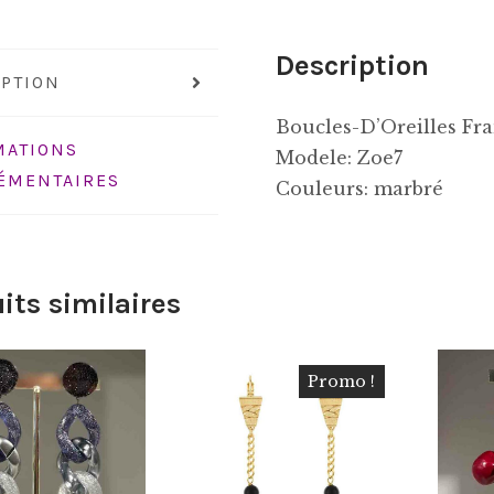
Description
IPTION
Boucles-D’Oreilles Fr
MATIONS
Modele: Zoe7
ÉMENTAIRES
Couleurs: marbré
its similaires
Promo !