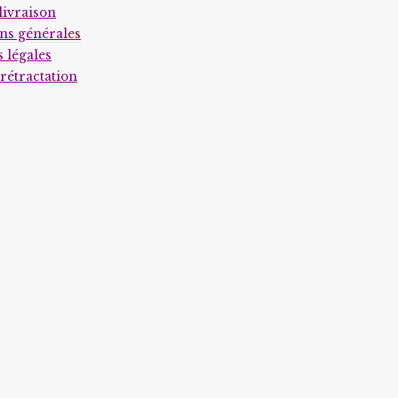
page
livraison
du
ns générales
 légales
produit
 rétractation