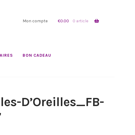
Mon compte
€
0.00
0 article
AIRES
BON CADEAU
les-D’Oreilles_FB-
7