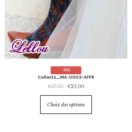
-33%
Collants_MA-0003-AFFR
Le
Le
€
37.50
€
25.00
prix
prix
Ce
initial
actuel
Choix des options
produit
était :
est :
a
€37.50.
€25.00.
plusieurs