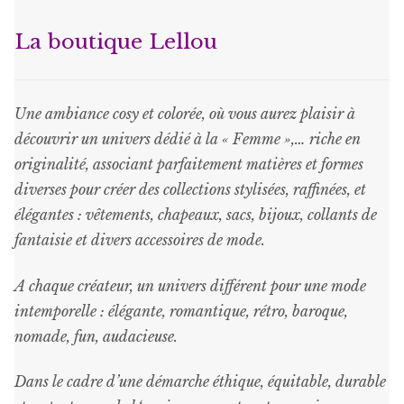
options
peuvent
La boutique Lellou
être
choisies
sur
Une ambiance cosy et colorée, où vous aurez plaisir à
la
découvrir un univers dédié à la « Femme »,… riche en
page
originalité, associant parfaitement matières et formes
du
diverses pour créer des collections stylisées, raffinées, et
produit
élégantes : vêtements, chapeaux, sacs, bijoux, collants de
fantaisie et divers accessoires de mode.
A chaque créateur, un univers différent pour une mode
intemporelle : élégante, romantique, rétro, baroque,
nomade, fun, audacieuse.
Dans le cadre d’une démarche éthique, équitable, durable