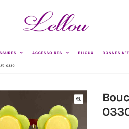
SSURES
ACCESSOIRES
BIJOUX
BONNES AFF
_FB-0330
Bouc
🔍
033