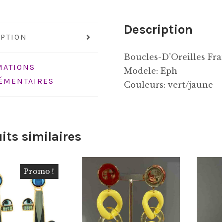
Description
IPTION
Boucles-D’Oreilles Fr
MATIONS
Modele: Eph
ÉMENTAIRES
Couleurs: vert/jaune
its similaires
Promo !