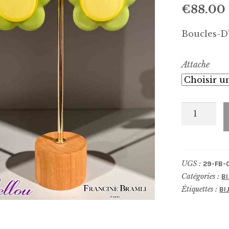
€
88.00
Boucles-D’
Attache
quantité
de
Boucles-
D'Oreilles
UGS :
29-FB-
0330
Catégories :
B
Étiquettes :
BI