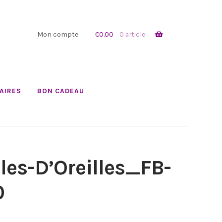
Mon compte
€
0.00
0 article
AIRES
BON CADEAU
les-D’Oreilles_FB-
0