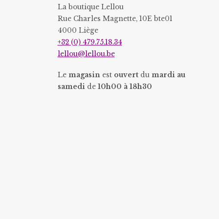
La boutique Lellou
Rue Charles Magnette, 10E bte01
4000 Liège
+32 (0) 479.75.18.34
lellou@lellou.be
Le
magasin
est
ouvert
du
mardi au
samedi
de
10h00 à 18h30