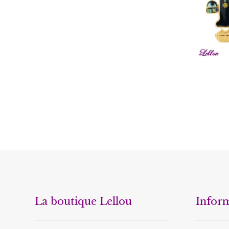
€
7
La boutique Lellou
Infor