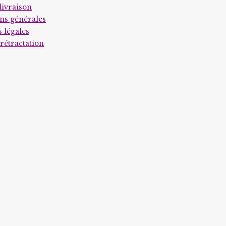
page
livraison
du
ns générales
 légales
produit
 rétractation