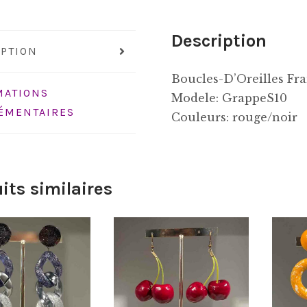
Description
IPTION
Boucles-D’Oreilles Fr
MATIONS
Modele: GrappeS10
ÉMENTAIRES
Couleurs: rouge/noir
its similaires