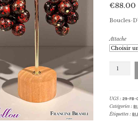
€
88.00
Boucles-D
Attache
quantité
de
Boucles-
D'Oreilles
UGS :
29-FB-
0240
Catégories :
B
Étiquettes :
BI