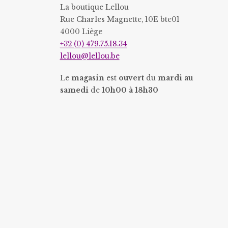
page
La boutique Lellou
du
Rue Charles Magnette, 10E bte01
4000 Liège
produit
+32 (0) 479.75.18.34
lellou@lellou.be
Le
magasin
est
ouvert
du
mardi au
samedi
de
10h00 à 18h30