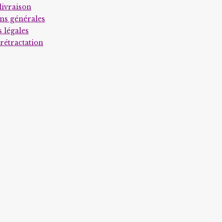
page
livraison
du
ns générales
 légales
produit
 rétractation