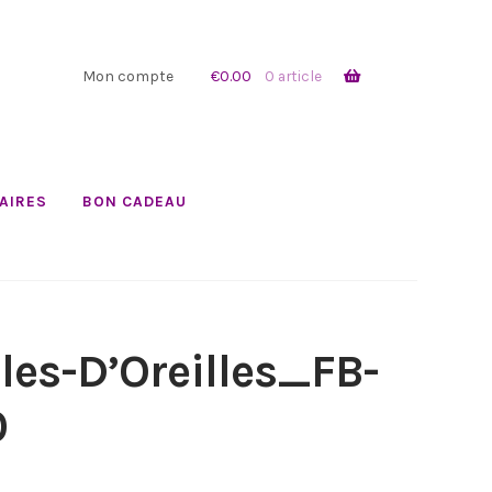
Mon compte
€
0.00
0 article
AIRES
BON CADEAU
les-D’Oreilles_FB-
0