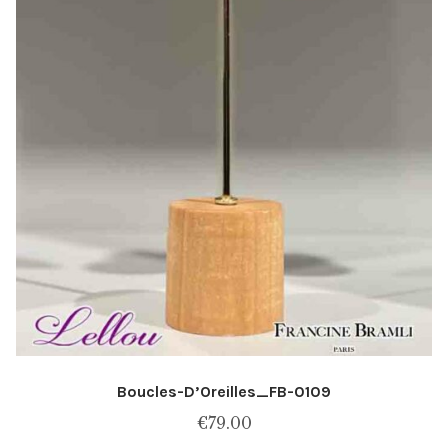
du
produit
Boucles-D’Oreilles_FB-0109
€
79.00