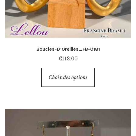
Boucles-D’Oreilles_FB-0181
€
118.00
Ce
Choix des options
produit
a
plusieurs
variations.
Les
options
peuvent