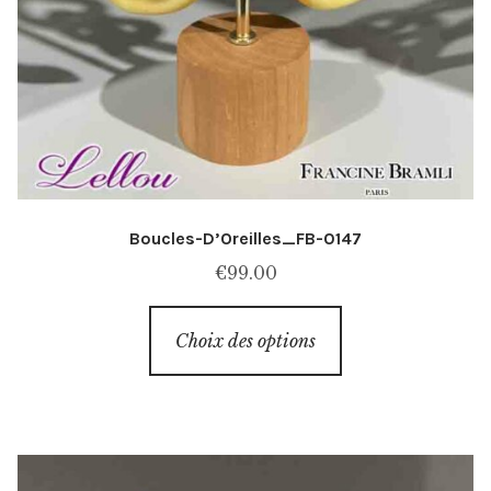
Boucles-D’Oreilles_FB-0147
€
99.00
Ce
Choix des options
produit
a
plusieurs
variations.
Les