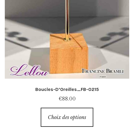
Boucles-D’Oreilles_FB-0215
€
88.00
Ce
Choix des options
produit
a