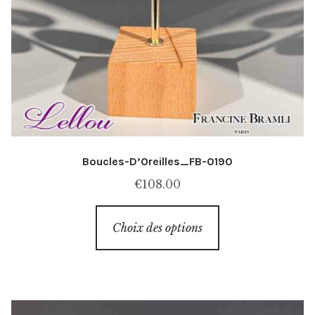
Boucles-D’Oreilles_FB-0190
€
108.00
Ce
Choix des options
produit
a
plusieurs
variations.
Les