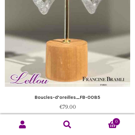
Boucles-d’oreilles_FB-0085
€
79.00
Ce
0
Choix des options
produit
Recherche
Recherche