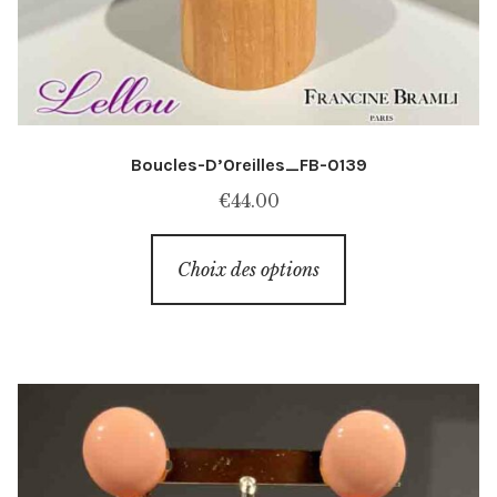
Boucles-D’Oreilles_FB-0139
€
44.00
Ce
Choix des options
produit
a
plusieurs
variations.
Les
options
peuvent
être