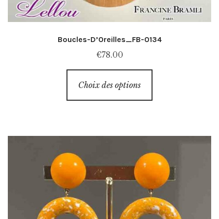
Boucles-D’Oreilles_FB-0134
€
78.00
Ce
Choix des options
produit
a
plusieurs
variations.
Les
options
peuvent
être
choisies
sur