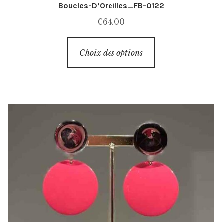
Boucles-D’Oreilles_FB-0122
€
64.00
Ce
Choix des options
produit
a
plusieurs
variations.
Les
options
peuvent
être
choisies
sur
la
page