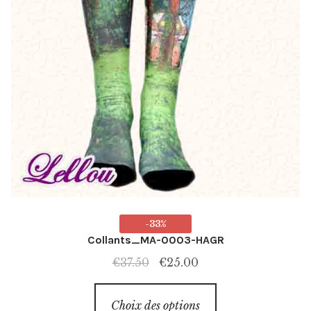
-33%
Collants_MA-0003-HAGR
Le
Le
€
37.50
€
25.00
prix
prix
Ce
initial
actuel
Choix des options