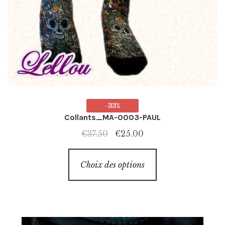
-33%
Collants_MA-0003-PAUL
Le
Le
€
37.50
€
25.00
prix
prix
Ce
initial
actuel
Choix des options
produit
était :
est :
a
€37.50.
€25.00.
plusieurs
variations.