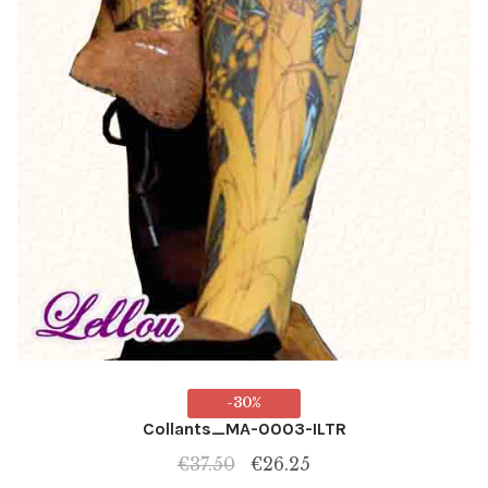
-30%
Collants_MA-0003-ILTR
Le
Le
€
37.50
€
26.25