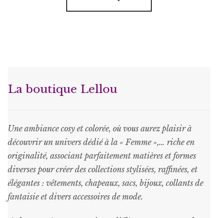
produit
était :
est :
a
€37.50.
€25.00.
plusieurs
variations.
Les
options
peuvent
La boutique Lellou
être
choisies
sur
Une ambiance cosy et colorée, où vous aurez plaisir à
la
découvrir un univers dédié à la « Femme »,… riche en
page
originalité, associant parfaitement matières et formes
du
diverses pour créer des collections stylisées, raffinées, et
produit
élégantes : vêtements, chapeaux, sacs, bijoux, collants de
fantaisie et divers accessoires de mode.