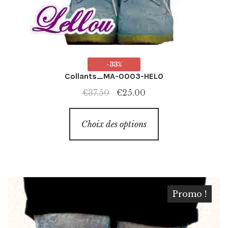
-33%
Collants_MA-0003-HELO
Le
Le
€
37.50
€
25.00
prix
prix
Ce
initial
actuel
Choix des options
produit
était :
est :
a
€37.50.
€25.00.
plusieurs
variations.
Les
Promo !
options
peuvent