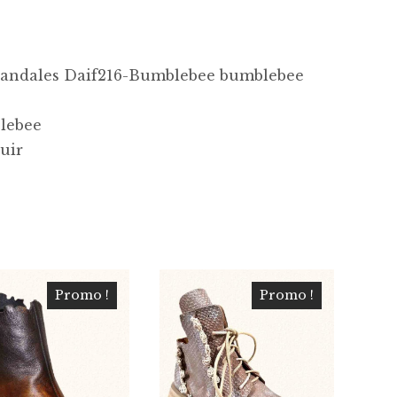
Sandales Daif216-Bumblebee bumblebee
lebee
uir
Promo !
Promo !