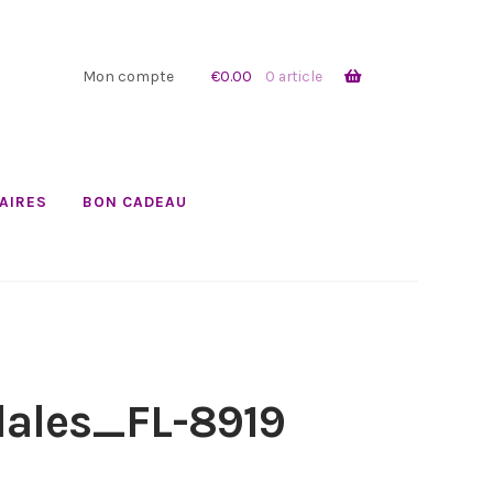
Mon compte
€
0.00
0 article
AIRES
BON CADEAU
ales_FL-8919