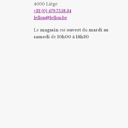
4000 Liège
produit
produit
+32 (0) 479.75.18.34
lellou@lellou.be
Le
magasin
est
ouvert
du
mardi au
samedi
de
10h00 à 18h30