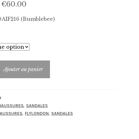
Le
Le
€
60.00
prix
prix
DAIF216 (Bumblebee)
initial
actuel
était :
est :
€120.00.
€60.00.
Ajouter au panier
FL-
9
,
HAUSSURES
SANDALES
,
,
AUSSURES
FLYLONDON
SANDALES