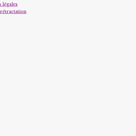
 légales
produit
 rétractation