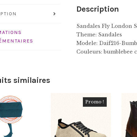
Description
IPTION
Sandales Fly London 
MATIONS
Theme: Sandales
ÉMENTAIRES
Modele: Daif216-Bumb
Couleurs: bumblebee c
its similaires
Promo !
€
13.00