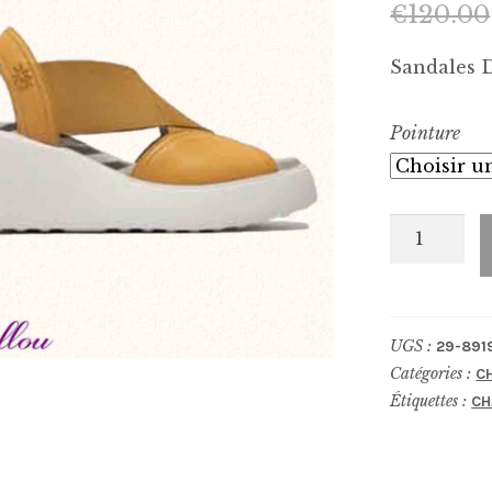
€
120.00
Sandales 
Pointure
quantité
de
Sandales_
8919
UGS :
29-891
Catégories :
C
Étiquettes :
CH