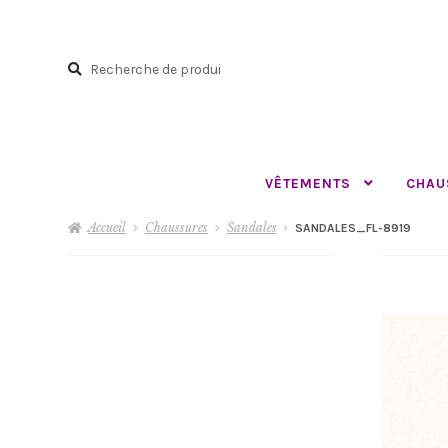
Aller
Aller
à
au
Recherche
la
contenu
Recherche
navigation
pour :
VÊTEMENTS
CHAU
Accueil
Chaussures
Sandales
SANDALES_FL-8919