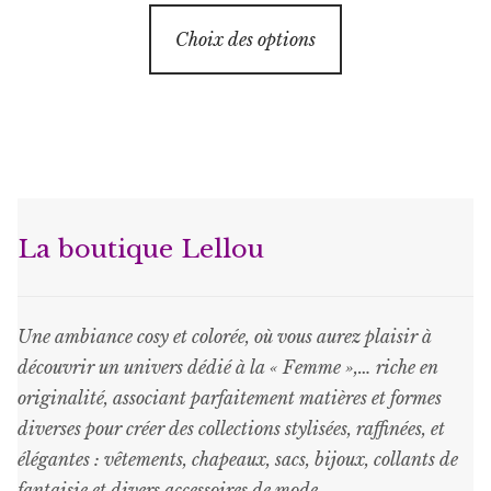
prix
prix
Ce
initial
actuel
Choix des options
produit
était :
est :
a
€37.50.
€26.25.
plusieurs
variations.
Les
options
peuvent
La boutique Lellou
être
choisies
sur
Une ambiance cosy et colorée, où vous aurez plaisir à
la
découvrir un univers dédié à la « Femme »,… riche en
page
originalité, associant parfaitement matières et formes
du
diverses pour créer des collections stylisées, raffinées, et
produit
élégantes : vêtements, chapeaux, sacs, bijoux, collants de
fantaisie et divers accessoires de mode.