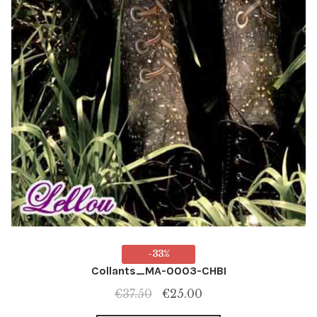
-33%
Collants_MA-0003-CHBI
Le
Le
€
37.50
€
25.00
prix
prix