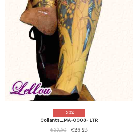
-30%
Collants_MA-0003-ILTR
Le
Le
€
37.50
€
26.25