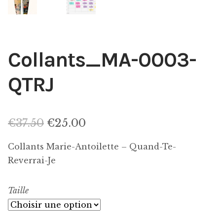
Collants_MA-0003-
QTRJ
Le
Le
€
37.50
€
25.00
prix
prix
Collants Marie-Antoilette – Quand-Te-
initial
actuel
Reverrai-Je
était :
est :
Taille
€37.50.
€25.00.