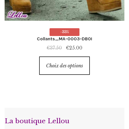
-33%
Collants_MA-0003-DBOI
Le
Le
€
37.50
€
25.00
prix
prix
Ce
initial
actuel
Choix des options
produit
était :
est :
a
€37.50.
€25.00.
plusieurs
variations.
Les
options
peuvent
La boutique Lellou
être