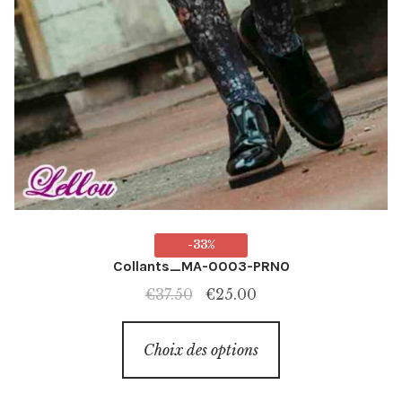
-33%
Collants_MA-0003-PRNO
Le
Le
€
37.50
€
25.00
prix
prix
Ce
initial
actuel
Choix des options
produit
était :
est :
a
€37.50.
€25.00.