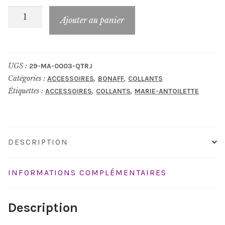
quantité
Ajouter au panier
de
Collants_MA-
0003-
UGS :
29-MA-0003-QTRJ
QTRJ
Catégories :
,
,
ACCESSOIRES
BONAFF
COLLANTS
Étiquettes :
,
,
ACCESSOIRES
COLLANTS
MARIE-ANTOILETTE
DESCRIPTION
INFORMATIONS COMPLÉMENTAIRES
Description