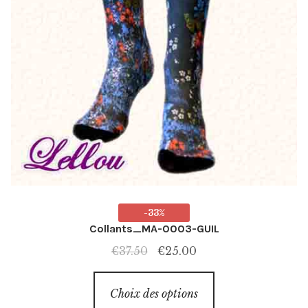
-33%
Collants_MA-0003-GUIL
Le
Le
€
37.50
€
25.00
prix
prix
Ce
initial
actuel
Choix des options
produit
était :
est :