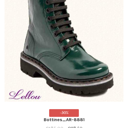
la
page
du
produit
-50%
Bottines_AR-8881