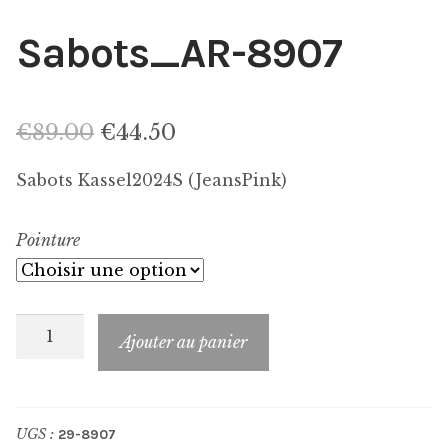
Sabots_AR-8907
Le
Le
€
89.00
€
44.50
prix
prix
Sabots Kassel2024S (JeansPink)
initial
actuel
Pointure
était :
est :
€89.00.
€44.50.
quantité
Ajouter au panier
de
Sabots_AR-
8907
UGS :
29-8907