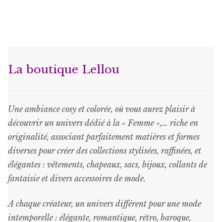
plusieurs
variations.
Les
options
peuvent
La boutique Lellou
être
choisies
sur
Une ambiance cosy et colorée, où vous aurez plaisir à
la
découvrir un univers dédié à la « Femme »,… riche en
page
originalité, associant parfaitement matières et formes
du
diverses pour créer des collections stylisées, raffinées, et
produit
élégantes : vêtements, chapeaux, sacs, bijoux, collants de
fantaisie et divers accessoires de mode.
A chaque créateur, un univers différent pour une mode
intemporelle : élégante, romantique, rétro, baroque,