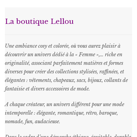
options
peuvent
La boutique Lellou
être
choisies
sur
Une ambiance cosy et colorée, où vous aurez plaisir à
la
découvrir un univers dédié à la « Femme »,… riche en
page
originalité, associant parfaitement matières et formes
du
diverses pour créer des collections stylisées, raffinées, et
produit
élégantes : vêtements, chapeaux, sacs, bijoux, collants de
fantaisie et divers accessoires de mode.
A chaque créateur, un univers différent pour une mode
intemporelle : élégante, romantique, rétro, baroque,
nomade, fun, audacieuse.
Dans le cadre d’une démarche éthique, équitable, durable