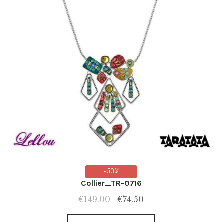
page
du
produit
-50%
Collier_TR-0716
Le
Le
€
149.00
€
74.50
prix
prix