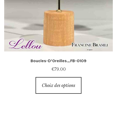
Boucles-D’Oreilles_FB-0109
€
79.00
Ce
Choix des options
produit
a
plusieurs
variations.
Les