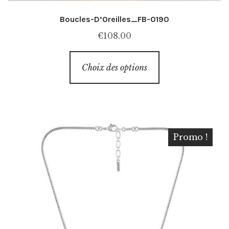
Boucles-D’Oreilles_FB-0190
€
108.00
Ce
Choix des options
produit
a
plusieurs
variations.
Les
Promo !
options
peuvent
être
choisies
sur
la