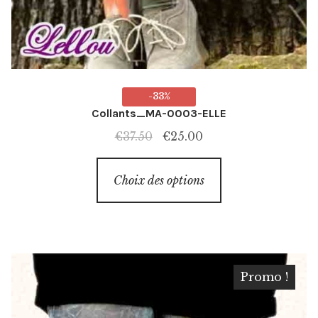
-33%
Collants_MA-0003-ELLE
Le
Le
€
37.50
€
25.00
prix
prix
Ce
initial
actuel
Choix des options
produit
était :
est :
a
€37.50.
€25.00.
plusieurs
variations.
Les
Promo !
options
peuvent