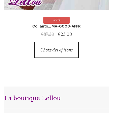
-33%
Collants_MA-0003-AFFR
Le
Le
€
37.50
€
25.00
prix
prix
Ce
initial
actuel
Choix des options
produit
était :
est :
a
€37.50.
€25.00.
plusieurs
variations.
Les
options
peuvent
La boutique Lellou
être
choisies