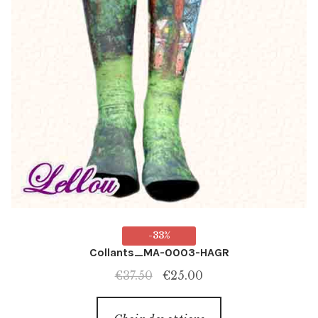
-33%
Collants_MA-0003-HAGR
Le
Le
€
37.50
€
25.00
prix
prix
Ce
initial
actuel