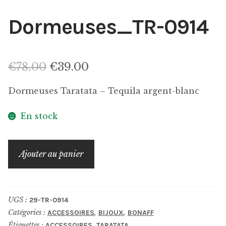
Dormeuses_TR-0914
Le
Le
€
78.00
€
39.00
prix
prix
Dormeuses Taratata – Tequila argent-blanc
initial
actuel
En stock
était :
est :
€78.00.
€39.00.
quantité
Ajouter au panier
de
Dormeuses_TR-
0914
UGS :
29-TR-0914
Catégories :
,
,
ACCESSOIRES
BIJOUX
BONAFF
Étiquettes :
,
ACCESSOIRES
TARATATA