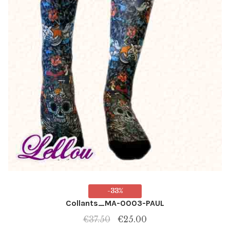
-33%
Collants_MA-0003-PAUL
Le
Le
€
37.50
€
25.00