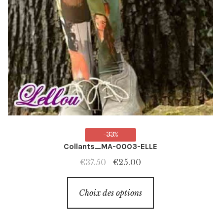
-33%
Collants_MA-0003-ELLE
Le
Le
€
37.50
€
25.00
prix
prix
Ce
initial
actuel
Choix des options
produit
était :
est :
a
€37.50.
€25.00.