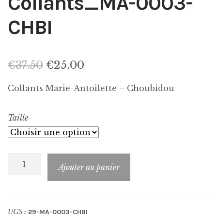
Collants_MA-0003-
CHBI
Le
Le
€
37.50
€
25.00
prix
prix
Collants Marie-Antoilette – Choubidou
initial
actuel
Taille
était :
est :
€37.50.
€25.00.
quantité
Ajouter au panier
de
Collants_MA-
0003-
UGS :
29-MA-0003-CHBI
CHBI