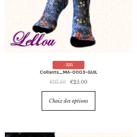
-33%
Collants_MA-0003-GUIL
Le
Le
€
37.50
€
25.00
prix
prix
Ce
initial
actuel
Choix des options
produit
était :
est :
a
€37.50.
€25.00.
plusieurs
variations.