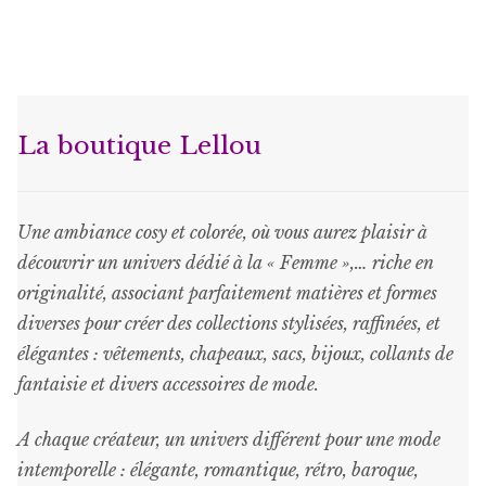
plusieurs
variations.
Les
options
peuvent
La boutique Lellou
être
choisies
sur
Une ambiance cosy et colorée, où vous aurez plaisir à
la
découvrir un univers dédié à la « Femme »,… riche en
page
originalité, associant parfaitement matières et formes
du
diverses pour créer des collections stylisées, raffinées, et
produit
élégantes : vêtements, chapeaux, sacs, bijoux, collants de
fantaisie et divers accessoires de mode.
A chaque créateur, un univers différent pour une mode
intemporelle : élégante, romantique, rétro, baroque,