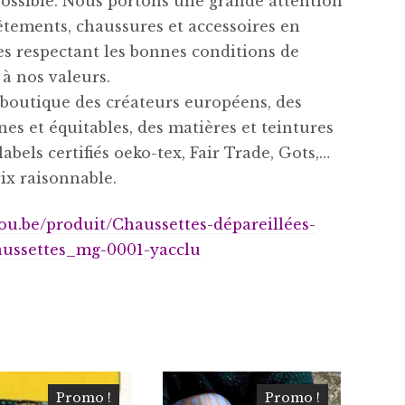
possible. Nous portons une grande attention
vêtements, chaussures et accessoires en
s respectant les bonnes conditions de
s à nos valeurs.
boutique des créateurs européens, des
s et équitables, des matières et teintures
labels certifiés oeko-tex, Fair Trade, Gots,…
x raisonnable.
llou.be/produit/
Chaussettes-dépareillées-
ussettes_mg-0001-yacclu
Promo !
Promo !