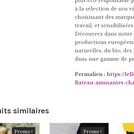
plus éco-responsable 
à la sélection de nos 
choisissant des marque
travail, et sensibilisée
Découvrez dans notre 
productions européenne
naturelles, du bio, des 
dans une gamme de pri
Permalien :
https://le
Bateau-amusantes-cha
its similaires
Promo !
Promo !