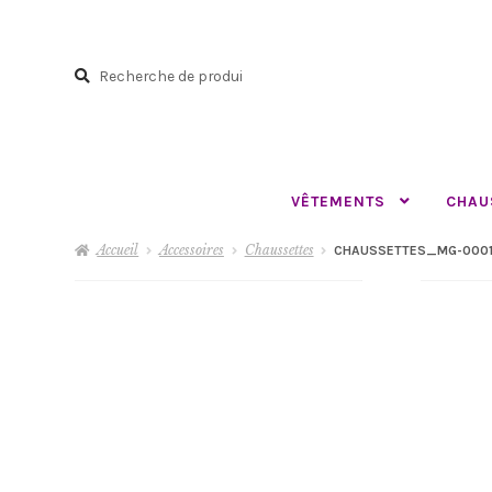
Aller
Aller
à
au
Recherche
la
contenu
Recherche
navigation
pour :
VÊTEMENTS
CHAU
Accueil
Accessoires
Chaussettes
CHAUSSETTES_MG-0001