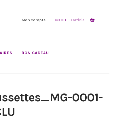
Mon compte
€
0.00
0 article
AIRES
BON CADEAU
ssettes_MG-0001-
CLU