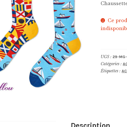
Chaussett
Ce prod
indisponib
UGS :
29-MG-
Catégories :
A
Étiquettes :
AC
Description