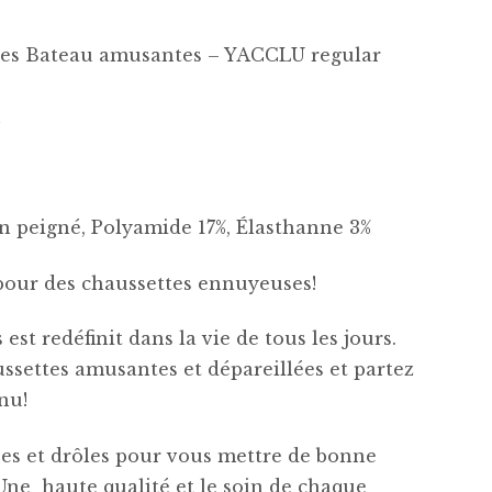
ées Bateau amusantes – YACCLU regular
u
n peigné,
Polyamide 17%,
Élasthanne 3%
 pour des chaussettes ennuyeuses!
est redéfinit dans la vie de tous les jours.
settes amusantes et dépareillées et partez
nu!
ées et drôles pour vous mettre de bonne
Une haute qualité et le soin de chaque