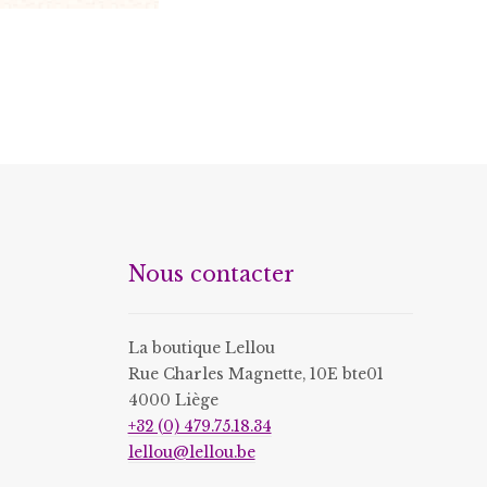
Ce
variations.
produit
Les
a
options
plusieurs
peuvent
variations.
être
Les
choisies
options
sur
peuvent
la
être
page
choisies
du
Nous contacter
sur
produit
la
page
La boutique Lellou
du
Rue Charles Magnette, 10E bte01
4000 Liège
produit
+32 (0) 479.75.18.34
lellou@lellou.be