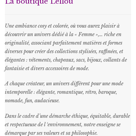
La boutique Lellou
être
choisies
sur
Une ambiance cosy et colorée, où vous aurez plaisir à
la
découvrir un univers dédié à la « Femme »,… riche en
page
originalité, associant parfaitement matières et formes
du
diverses pour créer des collections stylisées, raffinées, et
produit
élégantes : vêtements, chapeaux, sacs, bijoux, collants de
fantaisie et divers accessoires de mode.
A chaque créateur, un univers différent pour une mode
intemporelle : élégante, romantique, rétro, baroque,
nomade, fun, audacieuse.
Dans le cadre d’une démarche éthique, équitable, durable
et respectueuse de l ‘environnement, notre enseigne se
démarque par ses valeurs et sa philosophie.