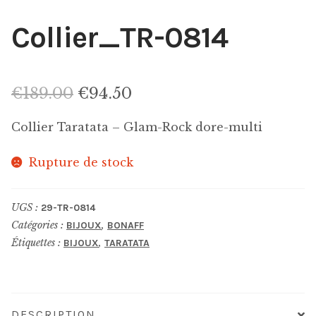
Collier_TR-0814
Le
Le
€
189.00
€
94.50
prix
prix
Collier Taratata – Glam-Rock dore-multi
initial
actuel
Rupture de stock
était :
est :
€189.00.
€94.50.
UGS :
29-TR-0814
Catégories :
,
BIJOUX
BONAFF
Étiquettes :
,
BIJOUX
TARATATA
DESCRIPTION