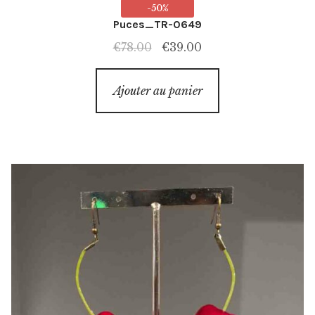
-50%
Puces_TR-0649
Le
Le
€
78.00
€
39.00
prix
prix
initial
actuel
Ajouter au panier
était :
est :
€78.00.
€39.00.