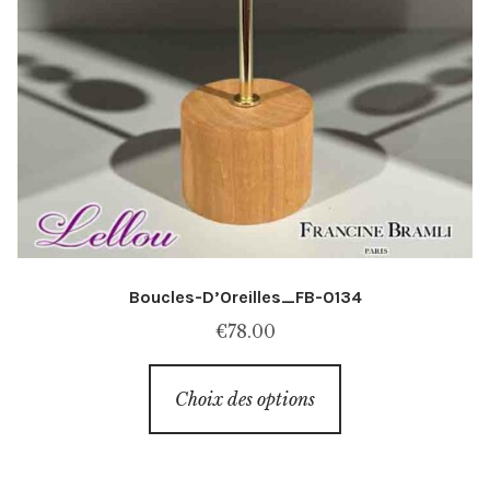
Boucles-D’Oreilles_FB-0134
€
78.00
Ce
Choix des options
produit
a
plusieurs