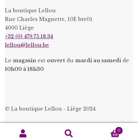
La boutique Lellou
Rue Charles Magnette, 10E bte01
4000 Liège
+32 (0) 479.75.18.34
lellou@lellou.be
Le
magasin
est
ouvert
du
mardi au samedi
de
10h00 à 18h30
© La boutique Lellou - Liège 2024
0
Recherche
Recherche