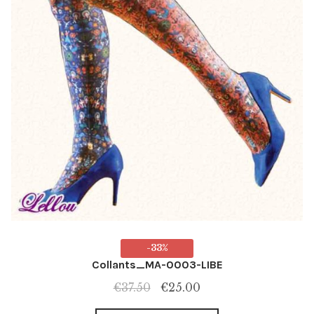
page
du
produit
-33%
Collants_MA-0003-LIBE
Le
Le
€
37.50
€
25.00
prix
prix