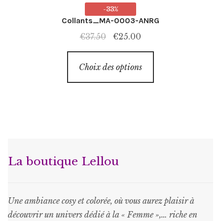
-33%
Collants_MA-0003-ANRG
Le
Le
€
37.50
€
25.00
prix
prix
Ce
initial
actuel
Choix des options
produit
était :
est :
a
€37.50.
€25.00.
plusieurs
variations.
Les
options
peuvent
La boutique Lellou
être
choisies
sur
Une ambiance cosy et colorée, où vous aurez plaisir à
la
découvrir un univers dédié à la « Femme »,… riche en