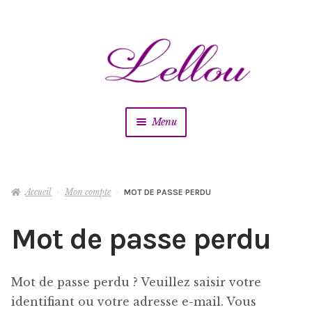
Aller
Aller
à
au
la
contenu
navigation
Menu
Vêtements
Ouvrir
le
menu
Accueil
Mon compte
MOT DE PASSE PERDU
Chaussures
Ouvrir
enfant
le
Mot de passe perdu
menu
Accessoires
Ouvrir
enfant
le
menu
Bijoux
Mot de passe perdu ? Veuillez saisir votre
enfant
identifiant ou votre adresse e-mail. Vous