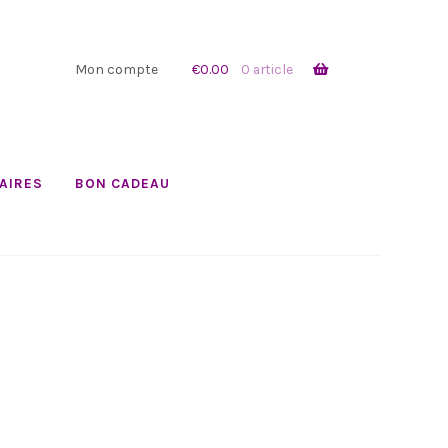
Mon compte
€
0.00
0 article
AIRES
BON CADEAU