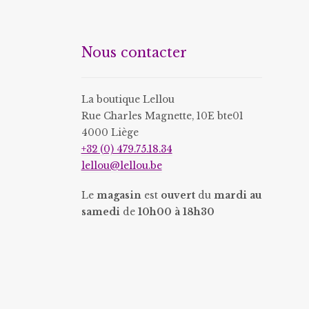
options
options
peuvent
peuvent
être
être
Nous contacter
choisies
choisies
sur
sur
la
la
La boutique Lellou
page
page
Rue Charles Magnette, 10E bte01
du
du
4000 Liège
produit
produit
+32 (0) 479.75.18.34
lellou@lellou.be
Le
magasin
est
ouvert
du
mardi au
samedi
de
10h00 à 18h30