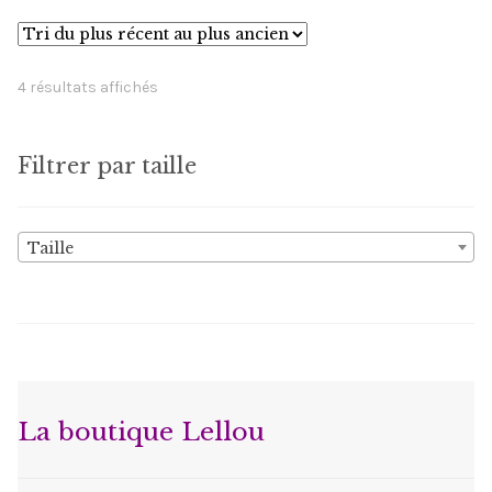
variations.
Les
options
Trié
4 résultats affichés
peuvent
du
être
plus
choisies
Filtrer par taille
récent
sur
au
la
plus
Taille
ancien
page
du
produit
La boutique Lellou