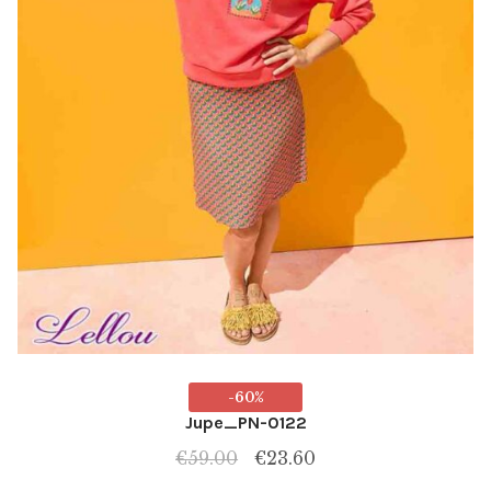
page
du
produit
-60%
Jupe_PN-0122
Le
Le
€
59.00
€
23.60
prix
prix