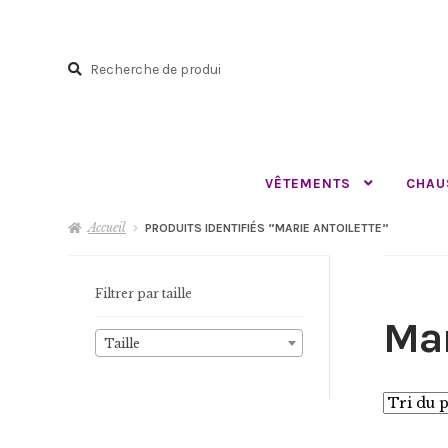
Aller
Aller
à
au
Recherche
la
contenu
Recherche
navigation
pour :
VÊTEMENTS
CHAU
Accueil
PRODUITS IDENTIFIÉS “MARIE ANTOILETTE”
Filtrer par taille
Mar
Taille