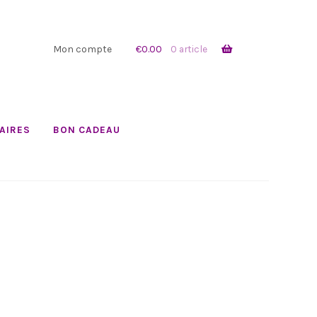
Mon compte
€
0.00
0 article
AIRES
BON CADEAU