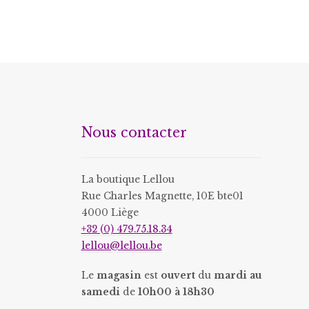
a
plusieurs
variations.
Les
options
peuvent
être
Nous contacter
choisies
sur
la
La boutique Lellou
page
Rue Charles Magnette, 10E bte01
du
4000 Liège
produit
+32 (0) 479.75.18.34
lellou@lellou.be
Le
magasin
est
ouvert
du
mardi au
samedi
de
10h00 à 18h30