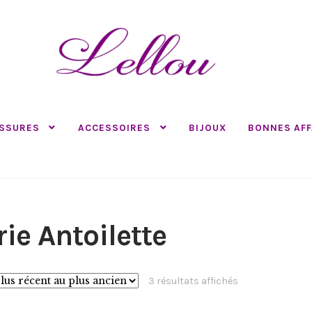
SSURES
ACCESSOIRES
BIJOUX
BONNES AFF
ie Antoilette
Trié
3 résultats affichés
du