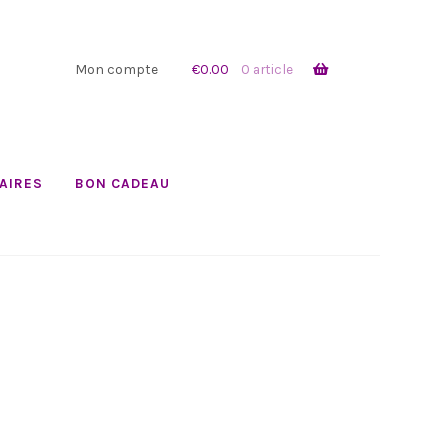
Mon compte
€
0.00
0 article
AIRES
BON CADEAU