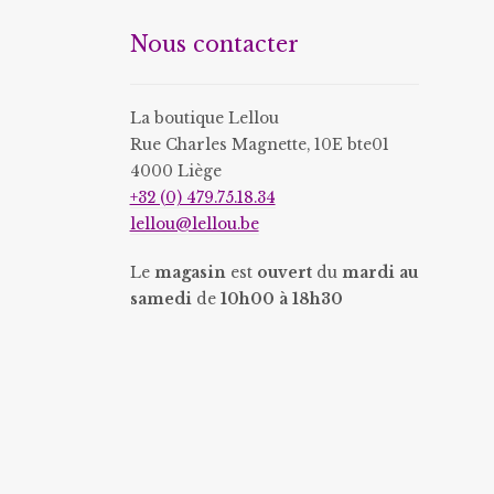
être
être
Nous contacter
choisies
choisies
sur
sur
la
la
La boutique Lellou
page
page
Rue Charles Magnette, 10E bte01
du
du
4000 Liège
produit
produit
+32 (0) 479.75.18.34
lellou@lellou.be
Le
magasin
est
ouvert
du
mardi au
samedi
de
10h00 à 18h30