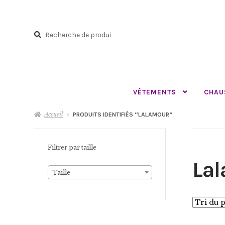
Aller
Aller
à
au
Recherche
la
contenu
Recherche
navigation
pour :
VÊTEMENTS
CHAU
Accueil
PRODUITS IDENTIFIÉS “LALAMOUR”
Filtrer par taille
La
Taille