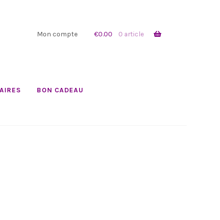
Mon compte
€
0.00
0 article
AIRES
BON CADEAU