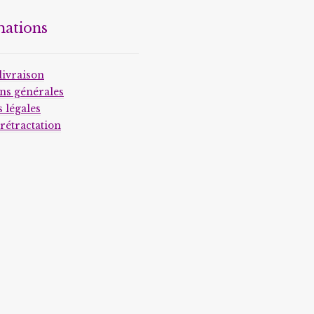
être
mations
choisies
sur
la
livraison
page
ns générales
du
 légales
produit
 rétractation