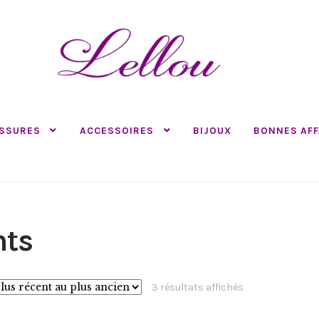
SSURES
ACCESSOIRES
BIJOUX
BONNES AFF
nts
Trié
3 résultats affichés
du