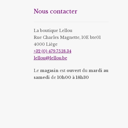
être
Nous contacter
choisies
sur
la
La boutique Lellou
page
Rue Charles Magnette, 10E bte01
du
4000 Liège
produit
+32 (0) 479.75.18.34
lellou@lellou.be
Le
magasin
est
ouvert
du
mardi au
samedi
de
10h00 à 18h30