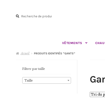
Aller
Aller
à
au
Recherche
la
contenu
Recherche
navigation
pour :
VÊTEMENTS
CHAU
Accueil
PRODUITS IDENTIFIÉS “GANTS”
Filtrer par taille
Ga
Taille