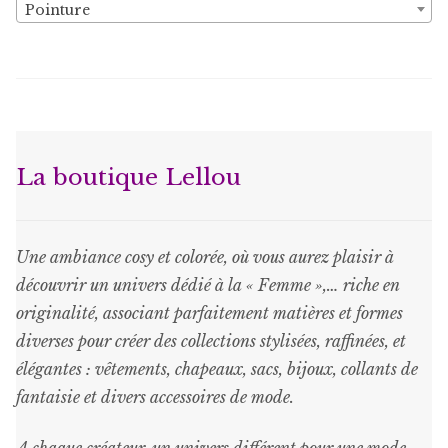
Pointure
ancien
page
du
produit
La boutique Lellou
Une ambiance cosy et colorée, où vous aurez plaisir à
découvrir un univers dédié à la « Femme »,… riche en
originalité, associant parfaitement matières et formes
diverses pour créer des collections stylisées, raffinées, et
élégantes : vêtements, chapeaux, sacs, bijoux, collants de
fantaisie et divers accessoires de mode.
A chaque créateur, un univers différent pour une mode