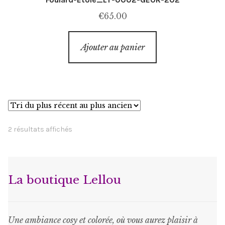
€
65.00
Ajouter au panier
Trié
2 résultats affichés
du
plus
récent
La boutique Lellou
au
plus
ancien
Une ambiance cosy et colorée, où vous aurez plaisir à