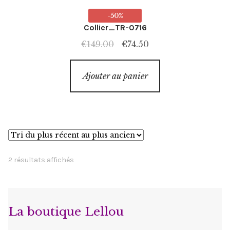
-50%
Collier_TR-0716
Le
Le
€
149.00
€
74.50
prix
prix
initial
actuel
Ajouter au panier
était :
est :
€149.00.
€74.50.
Trié
2 résultats affichés
du
plus
récent
La boutique Lellou
au
plus