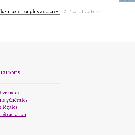
Trié
5 résultats affichés
du
plus
récent
au
plus
ancien
mations
livraison
ns générales
 légales
 rétractation