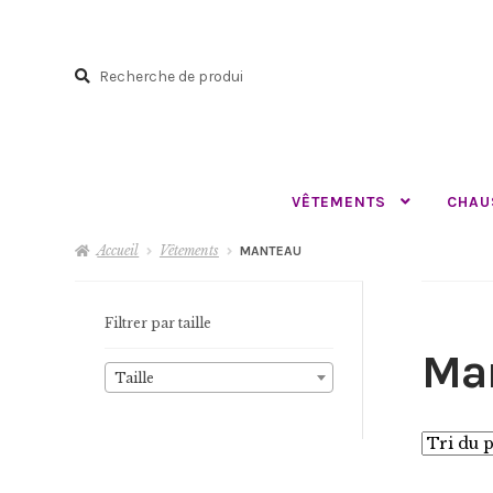
Aller
Aller
à
au
Recherche
la
contenu
Recherche
navigation
pour :
VÊTEMENTS
CHAU
Accueil
Vêtements
MANTEAU
Filtrer par taille
Ma
Taille