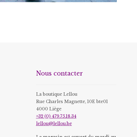
Ce
produit
a
plusieurs
variations.
Les
options
peuvent
être
Nous contacter
choisies
sur
la
La boutique Lellou
page
Rue Charles Magnette, 10E bte01
du
4000 Liège
produit
+32 (0) 479.75.18.34
lellou@lellou.be