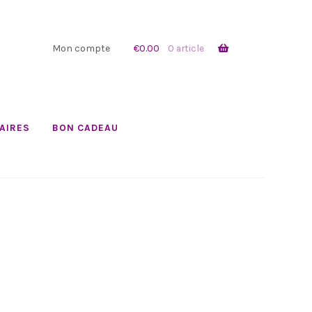
Mon compte
€
0.00
0 article
AIRES
BON CADEAU