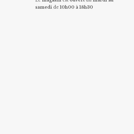
Le
magasin
est
ouvert
du
mardi au
samedi
de
10h00 à 18h30