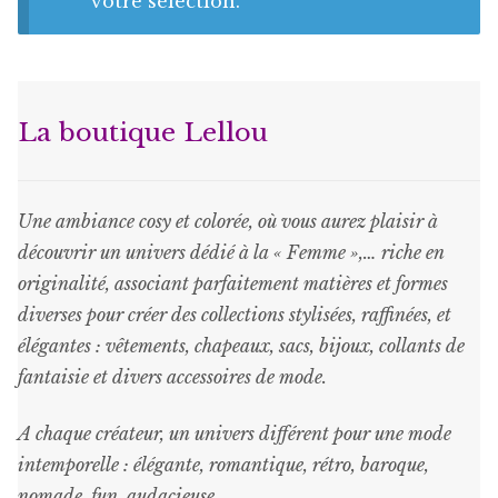
Jupes
votre sélection.
Jupons
Manteaux
La boutique Lellou
Pantalons
Une ambiance cosy et colorée, où vous aurez plaisir à
Pulls
découvrir un univers dédié à la « Femme »,… riche en
originalité, associant parfaitement matières et formes
Robes
diverses pour créer des collections stylisées, raffinées, et
élégantes : vêtements, chapeaux, sacs, bijoux, collants de
Tops
fantaisie et divers accessoires de mode.
A chaque créateur, un univers différent pour une mode
Tuniques
intemporelle : élégante, romantique, rétro, baroque,
nomade, fun, audacieuse.