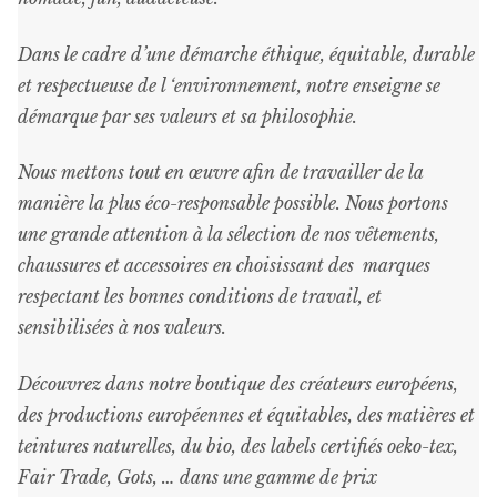
Vestes
Dans le cadre d’une démarche éthique, équitable, durable
Chaussures
Ouvrir
et respectueuse de l ‘environnement, notre enseigne se
le
démarque par ses valeurs et sa philosophie.
menu
Accessoires
Ouvrir
enfant
le
Nous mettons tout en œuvre afin de travailler de la
menu
Bijoux
manière la plus éco-responsable possible. Nous portons
enfant
une grande attention à la sélection de nos vêtements,
Bonnes Affaires
chaussures et accessoires en choisissant des marques
respectant les bonnes conditions de travail, et
Bon Cadeau
sensibilisées à nos valeurs.
Découvrez dans notre boutique des créateurs européens,
des productions européennes et équitables, des matières et
teintures naturelles, du bio, des labels certifiés oeko-tex,
Fair Trade, Gots, … dans une gamme de prix