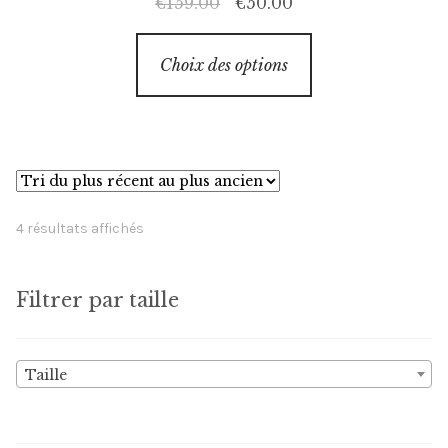
Le
Le
€
159.00
€
50.00
prix
prix
Ce
initial
actuel
Choix des options
produit
était :
est :
a
€159.00.
€50.00.
plusieurs
variations.
Les
options
Trié
4 résultats affichés
peuvent
du
être
plus
choisies
Filtrer par taille
récent
sur
au
la
plus
Taille
ancien
page
du
produit