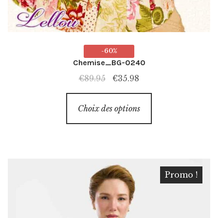
-60%
Chemise_BG-0240
Le
Le
€
89.95
€
35.98
prix
prix
Ce
initial
actuel
Choix des options
produit
était :
est :
a
€89.95.
€35.98.
plusieurs
variations.
Les
Promo !
options
peuvent
être