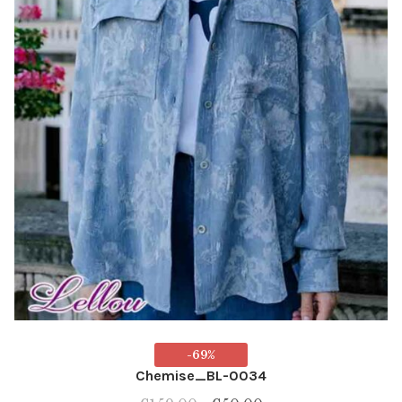
du
produit
-69%
Chemise_BL-0034