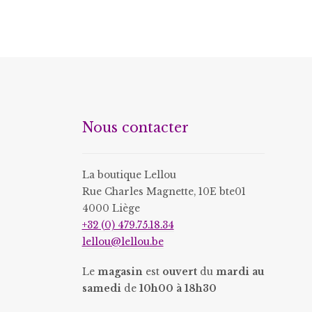
Nous contacter
La boutique Lellou
Rue Charles Magnette, 10E bte01
4000 Liège
+32 (0) 479.75.18.34
lellou@lellou.be
Le
magasin
est
ouvert
du
mardi au
samedi
de
10h00 à 18h30