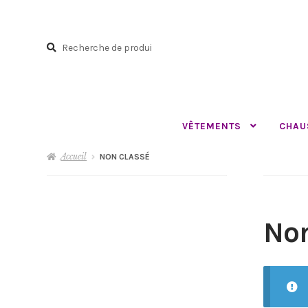
Aller
Aller
à
au
Recherche
la
contenu
Recherche
navigation
pour :
VÊTEMENTS
CHAU
Accueil
NON CLASSÉ
Non