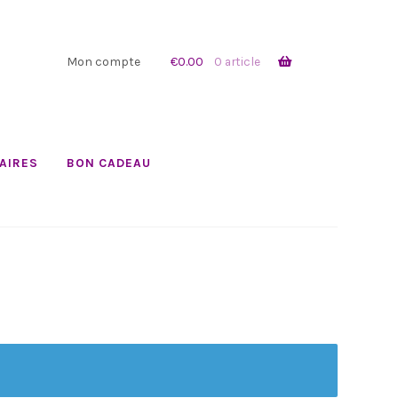
Mon compte
€
0.00
0 article
AIRES
BON CADEAU