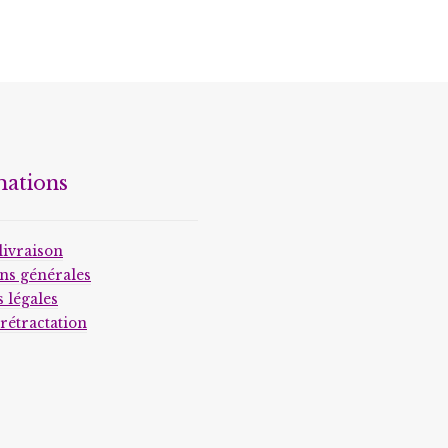
mations
livraison
ns générales
 légales
 rétractation