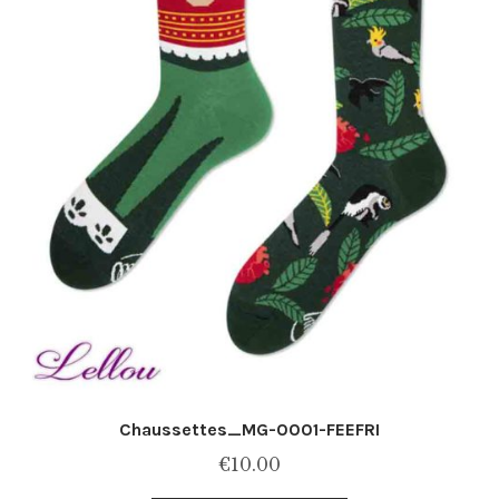
la
page
du
produit
Chaussettes_MG-0001-FEEFRI
€
10.00