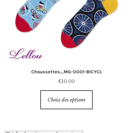
Chaussettes_MG-0001-BICYCL
€
10.00
Ce
Choix des options
produit
a
plusieurs
variations.