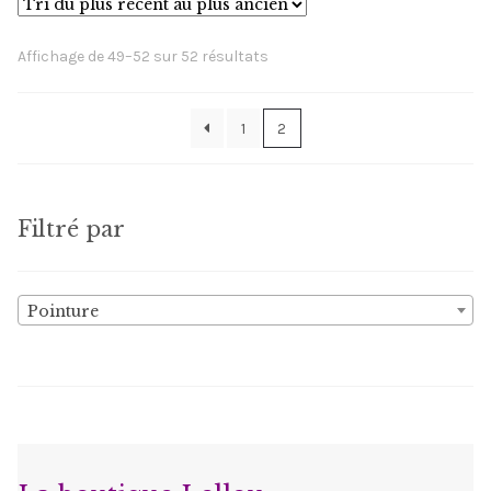
Les
options
Trié
Affichage de 49–52 sur 52 résultats
peuvent
du
être
plus
1
2
choisies
récent
sur
au
la
plus
ancien
page
Filtré par
du
produit
Pointure