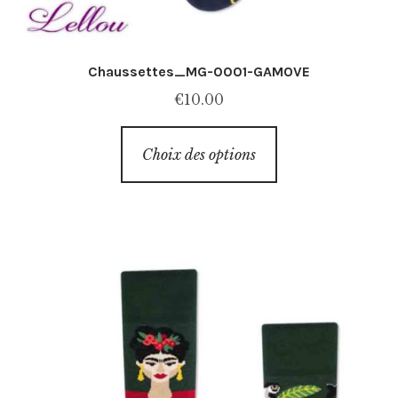
Chaussettes_MG-0001-GAMOVE
€
10.00
Ce
Choix des options
produit
a
plusieurs
variations.
Les
options
peuvent
être
choisies
sur