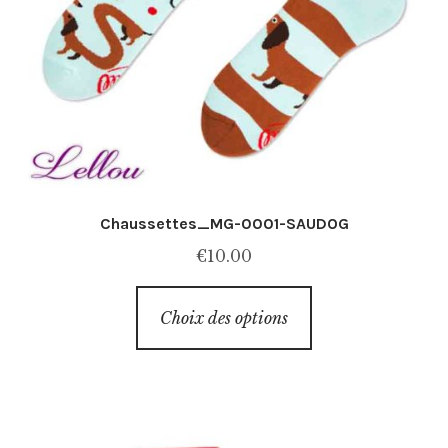
Chaussettes_MG-0001-SAUDOG
€
10.00
Ce
Choix des options
produit
a
plusieurs
variations.
Les